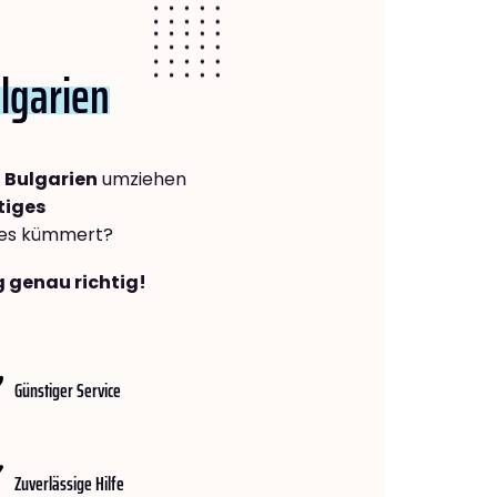
lgarien
 Bulgarien
umziehen
tiges
lles kümmert?
g genau richtig!
Günstiger Service
Zuverlässige Hilfe