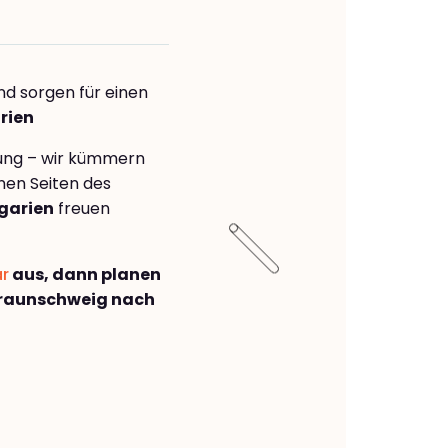
nd sorgen für einen
rien
rung – wir kümmern
önen Seiten des
garien
freuen
ar
aus, dann planen
raunschweig nach