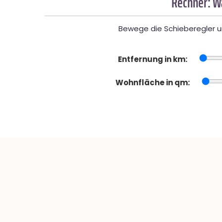
Rechner: W
Bewege die Schieberegler un
Entfernung in km:
Wohnfläche in qm: