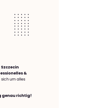
 Szczecin
essionelles &
s sich um alles
g genau richtig!