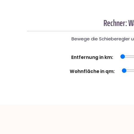
Rechner: W
Bewege die Schieberegler un
Entfernung in km:
Wohnfläche in qm: