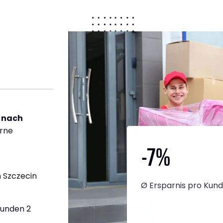
 nach
erne
-7
%
 Szczecin
Ø Ersparnis pro Kun
tunden 2