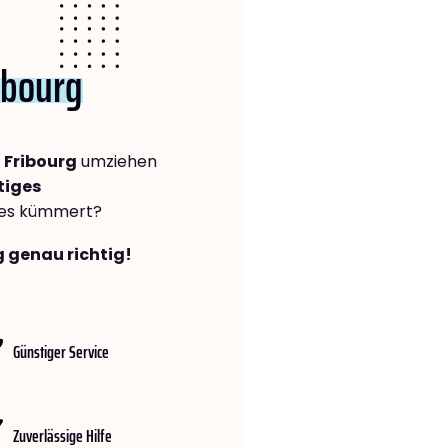
ibourg
 Fribourg
umziehen
tiges
lles kümmert?
g genau richtig!
Günstiger Service
Zuverlässige Hilfe