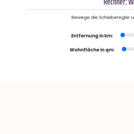
Rechner: W
Bewege die Schieberegler un
Entfernung in km:
Wohnfläche in qm: