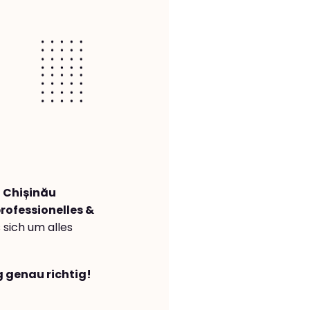
 Chișinău
rofessionelles &
s sich um alles
g genau richtig!