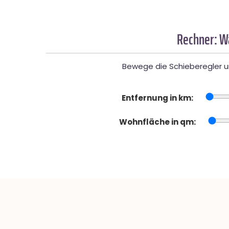
Rechner: W
Bewege die Schieberegler un
Entfernung in km:
Wohnfläche in qm: