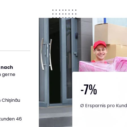
 nach
h gerne
-7
%
 Chișinău
Ø Ersparnis pro Kun
Stunden 46