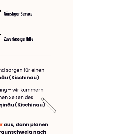
Günstiger Service
Zuverlässige Hilfe
nd sorgen für einen
nău (Kischinau)
rung – wir kümmern
önen Seiten des
șinău (Kischinau)
ar
aus, dann planen
raunschweig nach