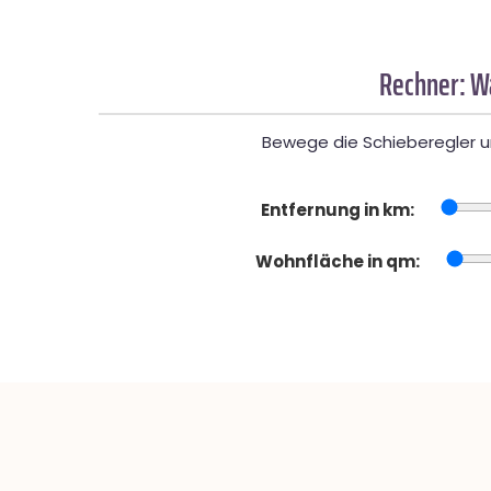
Rechner: W
Bewege die Schieberegler un
Entfernung in km:
Wohnfläche in qm: