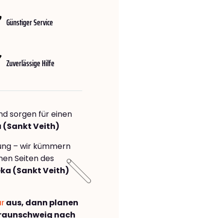
Günstiger Service
Zuverlässige Hilfe
nd sorgen für einen
a (Sankt Veith)
rung – wir kümmern
önen Seiten des
ka (Sankt Veith)
ar
aus, dann planen
raunschweig nach