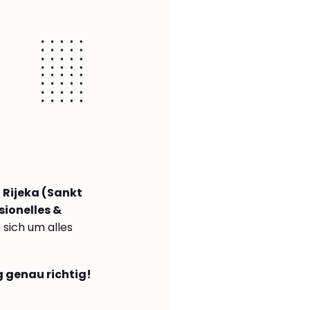
Rijeka (Sankt
sionelles &
s sich um alles
g genau richtig!