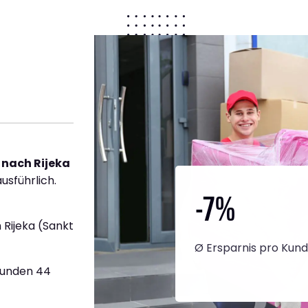
nach Rijeka
usführlich.
-7
%
Rijeka (Sankt
Ø Ersparnis pro Kun
Stunden 44