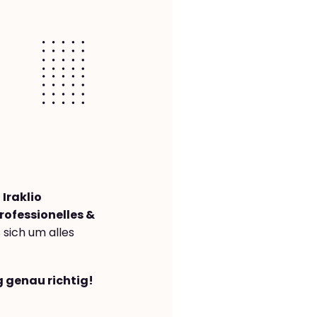
Iraklio
rofessionelles &
s sich um alles
g genau richtig!