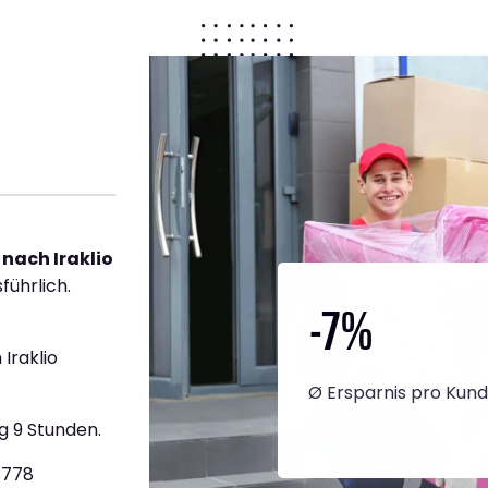
nach Iraklio
führlich.
-7
%
Iraklio
Ø Ersparnis pro Kun
g 9 Stunden.
2.778