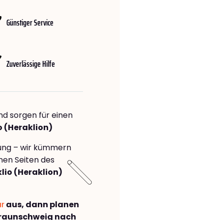
Günstiger Service
Zuverlässige Hilfe
nd sorgen für einen
o (Heraklion)
rung – wir kümmern
önen Seiten des
io (Heraklion)
ar
aus, dann planen
raunschweig nach