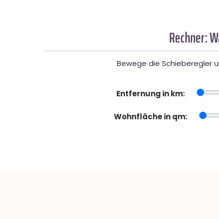
Rechner: W
Bewege die Schieberegler un
Entfernung in km:
Wohnfläche in qm: