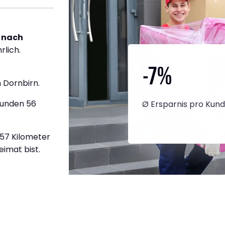
 nach
rlich.
-7
%
 Dornbirn.
tunden 56
Ø Ersparnis pro Kun
657 Kilometer
eimat bist.