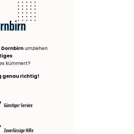
rnbirn
 Dornbirn
umziehen
tiges
lles kümmert?
g genau richtig!
Günstiger Service
Zuverlässige Hilfe