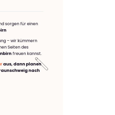
nd sorgen für einen
irn
rung – wir kümmern
önen Seiten des
nbirn
freuen kannst.
ar
aus, dann planen
raunschweig nach