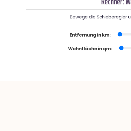
Rechner: W
Bewege die Schieberegler un
Entfernung in km:
Wohnfläche in qm: