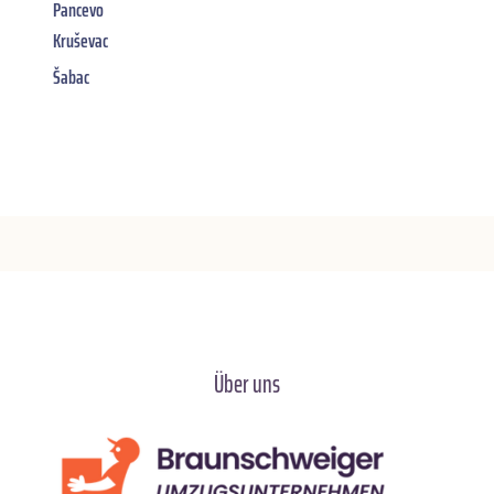
Pancevo
Kruševac
Šabac
Über uns