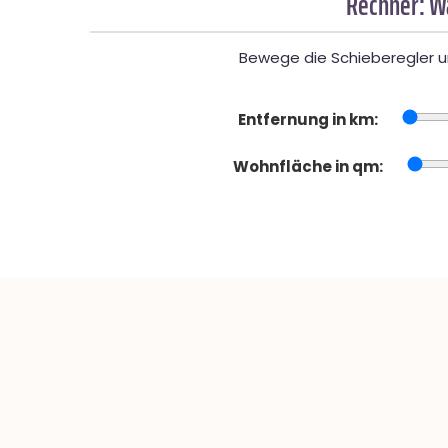
Rechner: W
Bewege die Schieberegler un
Entfernung in km:
Wohnfläche in qm: