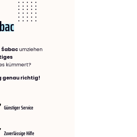
bac
h Šabac
umziehen
tiges
lles kümmert?
g genau richtig!
Günstiger Service
Zuverlässige Hilfe