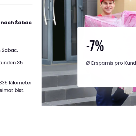
 nach Šabac
-7
%
 Šabac.
Stunden 35
Ø Ersparnis pro Kun
.335 Kilometer
eimat bist.