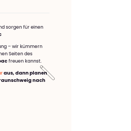
nd sorgen für einen
c
rung – wir kümmern
önen Seiten des
bac
freuen kannst.
ar
aus, dann planen
raunschweig nach