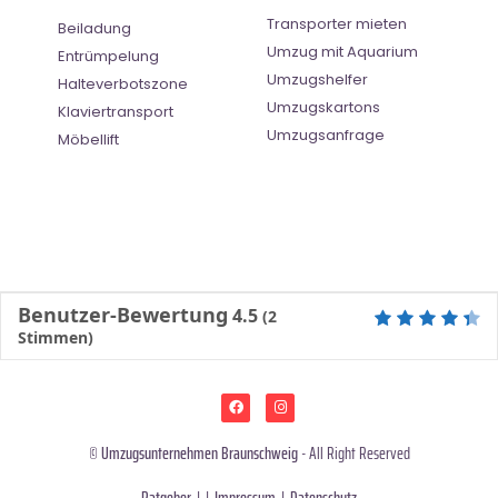
Transporter mieten
Beiladung
Umzug mit Aquarium
Entrümpelung
Umzugshelfer
Halteverbotszone
Umzugskartons
Klaviertransport
Umzugsanfrage
Möbellift
Benutzer-Bewertung
4.5
(
2
Stimmen)
©
Umzugsunternehmen Braunschweig
- All Right Reserved
Ratgeber
| |
Impressum
|
Datenschutz