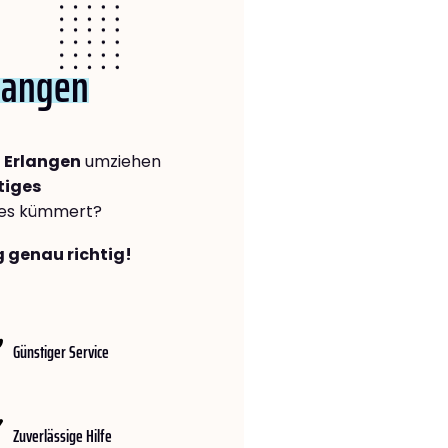
langen
 Erlangen
umziehen
tiges
lles kümmert?
g genau richtig!
Günstiger Service
Zuverlässige Hilfe