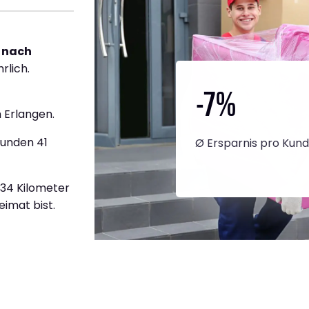
 nach
rlich.
-7
%
 Erlangen.
tunden 41
Ø Ersparnis pro Kun
434 Kilometer
eimat bist.