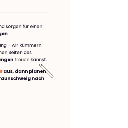
nd sorgen für einen
ngen
rung – wir kümmern
önen Seiten des
angen
freuen kannst.
ar
aus, dann planen
raunschweig nach