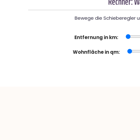
Rechner: W
Bewege die Schieberegler un
Entfernung in km:
Wohnfläche in qm: