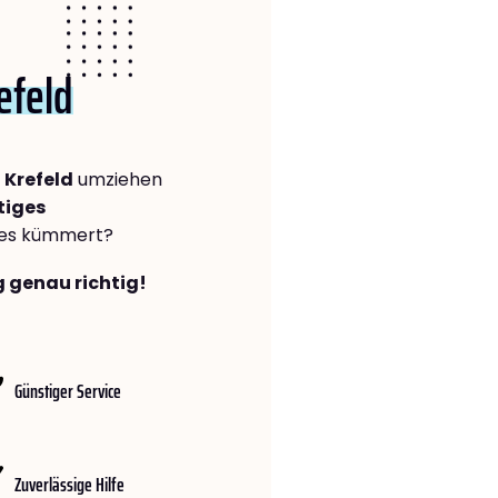
efeld
 Krefeld
umziehen
tiges
lles kümmert?
g genau richtig!
Günstiger Service
Zuverlässige Hilfe