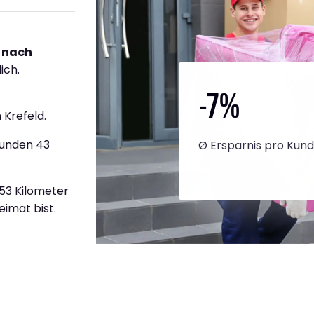
 nach
ich.
-7
%
Krefeld.
tunden 43
Ø Ersparnis pro Kun
353 Kilometer
eimat bist.