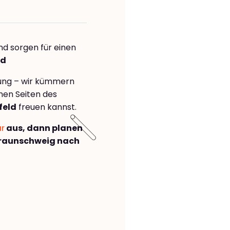
nd sorgen für einen
ld
rung – wir kümmern
önen Seiten des
feld
freuen kannst.
ar
aus, dann planen
raunschweig nach