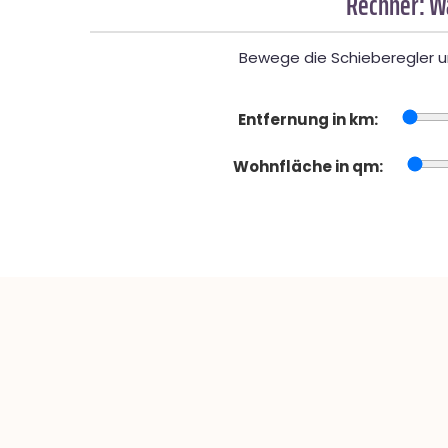
Rechner: W
Bewege die Schieberegler un
Entfernung in km:
Wohnfläche in qm: