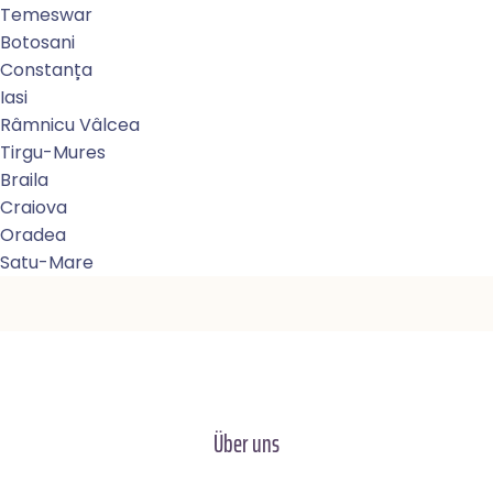
Temeswar
Botosani
Constanța
Iasi
Râmnicu Vâlcea
Tirgu-Mures
Braila
Craiova
Oradea
Satu-Mare
Über uns