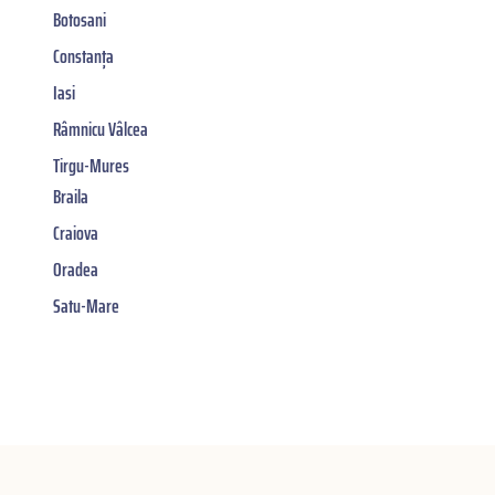
Botosani
Constanța
Iasi
Râmnicu Vâlcea
Tirgu-Mures
Braila
Craiova
Oradea
Satu-Mare