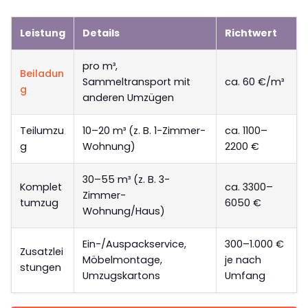
Leistung
Details
Richtwert
pro m³,
Beiladun
Sammeltransport mit
ca. 60 €/m³
g
anderen Umzügen
Teilumzu
10–20 m³ (z. B. 1-Zimmer-
ca. 1100–
g
Wohnung)
2200 €
30–55 m³ (z. B. 3-
Komplet
ca. 3300–
Zimmer-
tumzug
6050 €
Wohnung/Haus)
Ein-/Auspackservice,
300–1.000 €
Zusatzlei
Möbelmontage,
je nach
stungen
Umzugskartons
Umfang