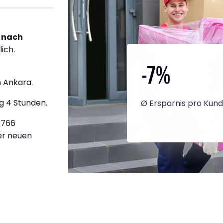
 nach
ich.
-7
%
 Ankara.
g 4 Stunden.
Ø Ersparnis pro Kun
2.766
ner neuen