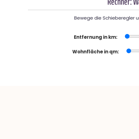
Rechner: W
Bewege die Schieberegler un
Entfernung in km:
Wohnfläche in qm: