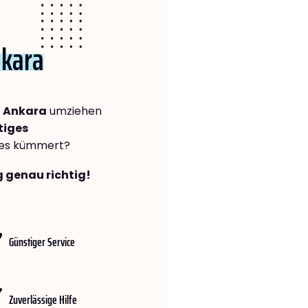
kara
 Ankara
umziehen
tiges
lles kümmert?
g genau richtig!
Günstiger Service
Zuverlässige Hilfe