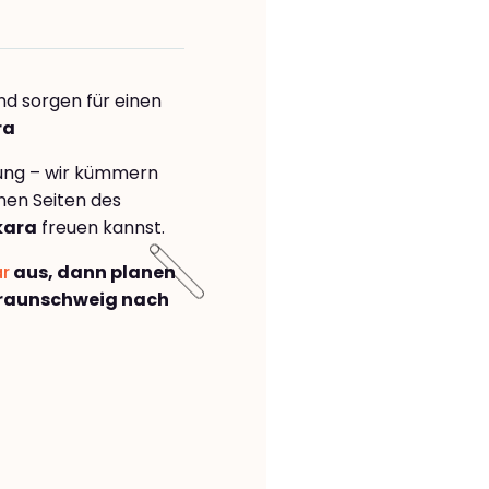
nd sorgen für einen
ra
rung – wir kümmern
önen Seiten des
kara
freuen kannst.
ar
aus, dann planen
raunschweig nach