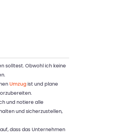
n solltest. Obwohl ich keine
en.
inen
Umzug
ist und plane
vorzubereiten.
ch und notiere alle
alten und sicherzustellen,
rauf, dass das Unternehmen