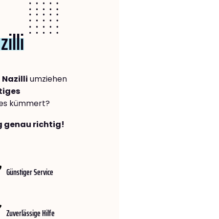
zilli
Nazilli
umziehen
tiges
lles kümmert?
g genau richtig!
Günstiger Service
Zuverlässige Hilfe