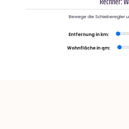
Rechner: W
Bewege die Schieberegler un
Entfernung in km:
Wohnfläche in qm: