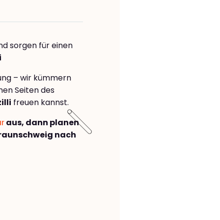
nd sorgen für einen
i
rung – wir kümmern
önen Seiten des
lli
freuen kannst.
ar
aus, dann planen
raunschweig nach