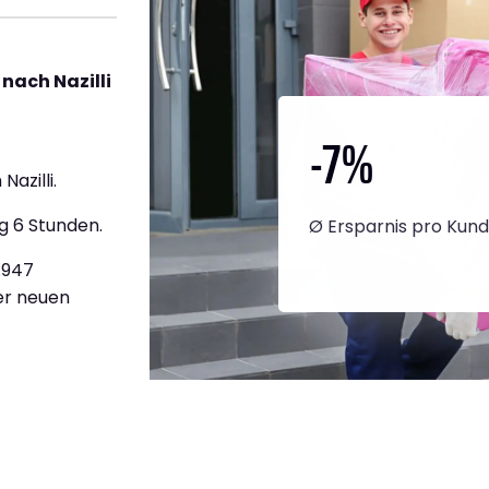
nach Nazilli
-7
%
azilli.
g 6 Stunden.
Ø Ersparnis pro Kun
2.947
ner neuen