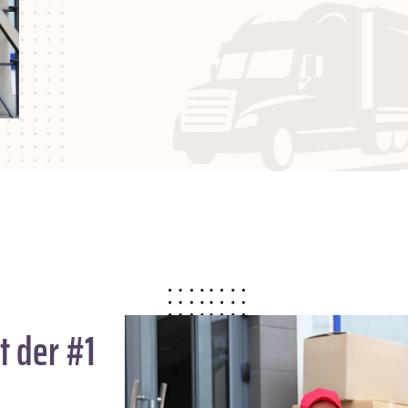
t der #1