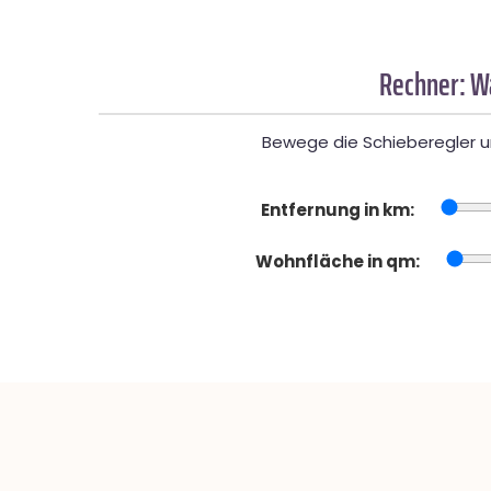
Rechner: W
Bewege die Schieberegler un
Entfernung in km:
Wohnfläche in qm: