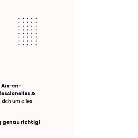
 Aix-en-
fessionelles &
s sich um alles
g genau richtig!