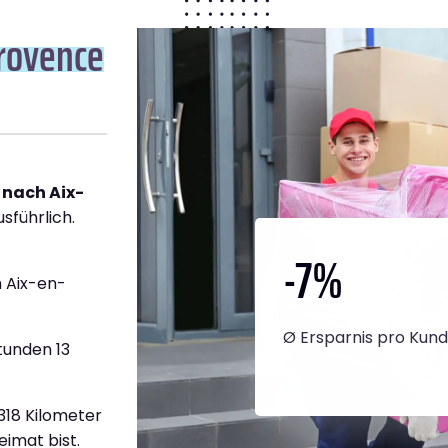
rovence
 nach Aix-
sführlich.
-7
%
 Aix-en-
Ø Ersparnis pro Kun
tunden 13
.318 Kilometer
eimat bist.