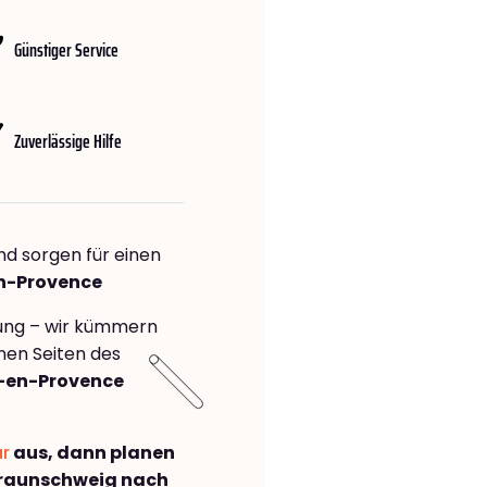
Günstiger Service
Zuverlässige Hilfe
nd sorgen für einen
en-Provence
rung – wir kümmern
önen Seiten des
-en-Provence
ar
aus, dann planen
raunschweig nach