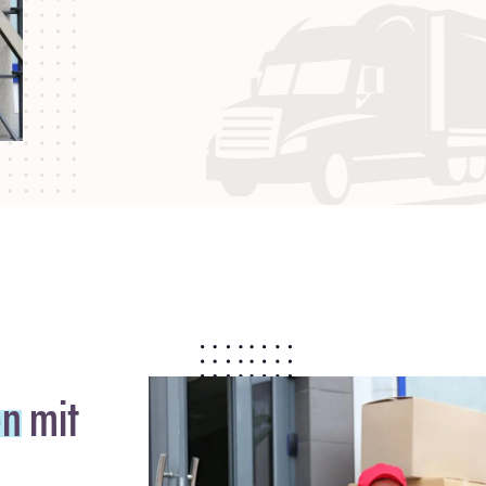
en
mit