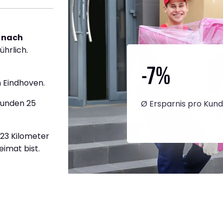
 nach
ührlich.
-7
%
 Eindhoven.
tunden 25
Ø Ersparnis pro Kun
423 Kilometer
eimat bist.