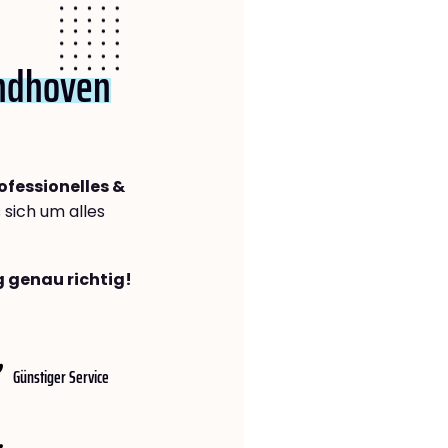
ndhoven
h
ofessionelles &
s sich um alles
g genau richtig!
Günstiger Service