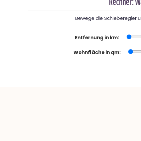
Rechner: W
Bewege die Schieberegler un
Entfernung in km:
Wohnfläche in qm: