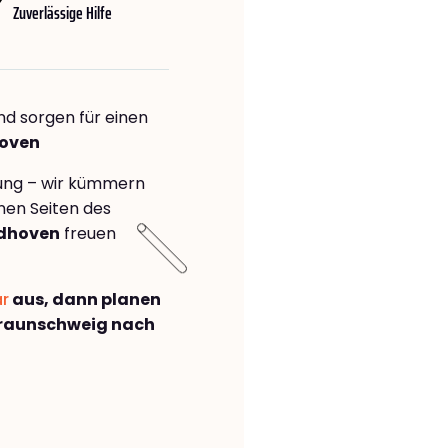
Zuverlässige Hilfe
nd sorgen für einen
hoven
rung – wir kümmern
önen Seiten des
ndhoven
freuen
ar
aus, dann planen
raunschweig nach