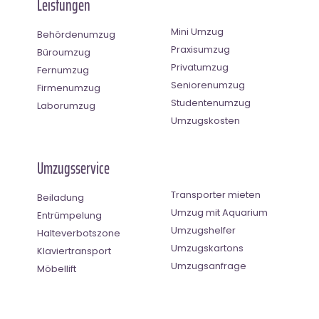
Leistungen
Mini Umzug
Behördenumzug
Praxisumzug
Büroumzug
Privatumzug
Fernumzug
Seniorenumzug
Firmenumzug
Studentenumzug
Laborumzug
Umzugskosten
Umzugsservice
Transporter mieten
Beiladung
Umzug mit Aquarium
Entrümpelung
Umzugshelfer
Halteverbotszone
Umzugskartons
Klaviertransport
Umzugsanfrage
Möbellift