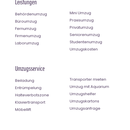
Leistungen
Mini Umzug
Behördenumzug
Praxisumzug
Büroumzug
Privatumzug
Fernumzug
Seniorenumzug
Firmenumzug
Studentenumzug
Laborumzug
Umzugskosten
Umzugsservice
Transporter mieten
Beiladung
Umzug mit Aquarium
Entrümpelung
Umzugshelfer
Halteverbotszone
Umzugskartons
Klaviertransport
Umzugsanfrage
Möbellift