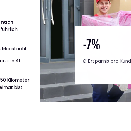
 nach
führlich.
-7
%
 Maastricht.
tunden 41
Ø Ersparnis pro Kun
450 Kilometer
eimat bist.