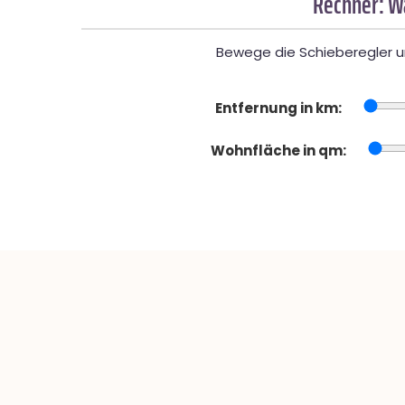
Rechner: W
Bewege die Schieberegler un
Entfernung in km:
Wohnfläche in qm: