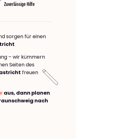
Zuverlässige Hilfe
nd sorgen für einen
tricht
rung – wir kümmern
önen Seiten des
stricht
freuen
ar
aus, dann planen
raunschweig nach