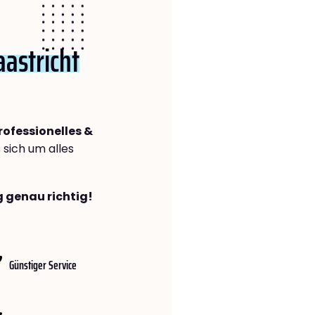
astricht
h
rofessionelles &
s sich um alles
g genau richtig!
Günstiger Service