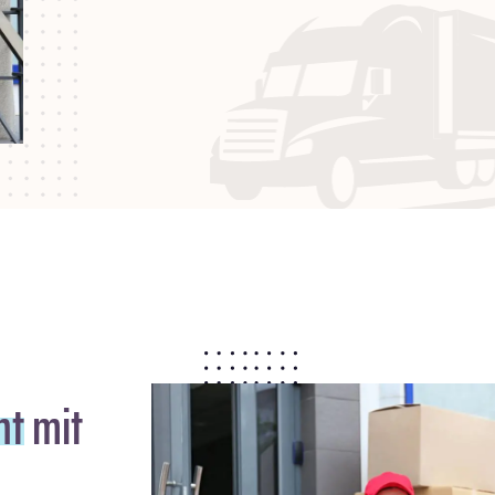
ht
mit