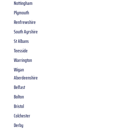
Nottingham
Plymouth
Renfrewshire
South Ayrshire
St Albans
Teesside
Warrington
Wigan
Aberdeenshire
Belfast
Bolton
Bristol
Colchester
Derby