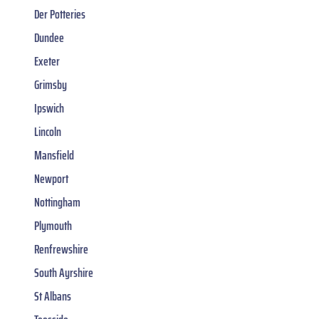
Der Potteries
Dundee
Exeter
Grimsby
Ipswich
Lincoln
Mansfield
Newport
Nottingham
Plymouth
Renfrewshire
South Ayrshire
St Albans