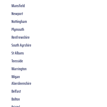
Mansfield
Newport
Nottingham
Plymouth
Renfrewshire
South Ayrshire
St Albans
Teesside
Warrington
Wigan
Aberdeenshire
Belfast
Bolton
Bristol