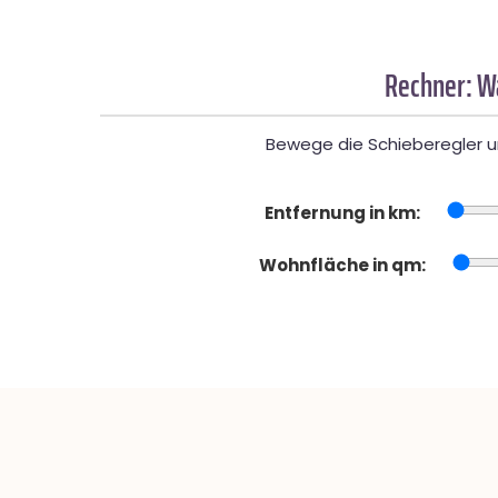
Rechner: W
Bewege die Schieberegler un
Entfernung in km:
Wohnfläche in qm: