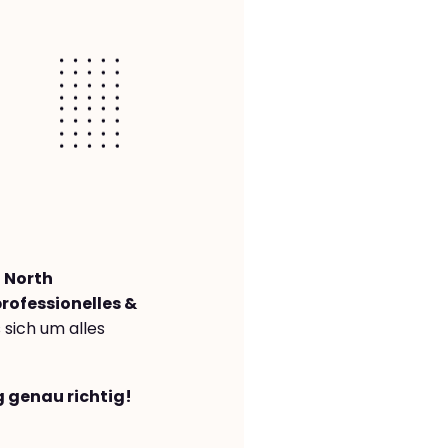
 North
rofessionelles &
s sich um alles
g genau richtig!