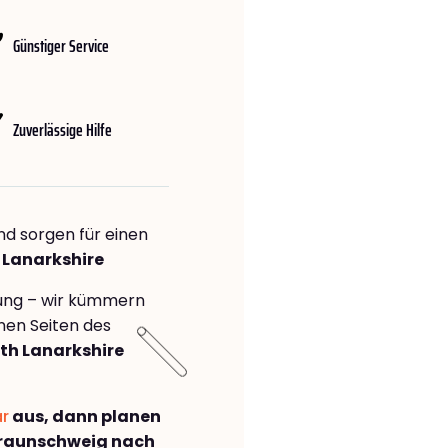
Günstiger Service
Zuverlässige Hilfe
nd sorgen für einen
 Lanarkshire
rung – wir kümmern
önen Seiten des
th Lanarkshire
ar
aus, dann planen
raunschweig nach