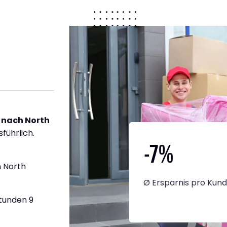
 nach North
führlich.
-7
%
 North
Ø Ersparnis pro Kun
Stunden 9