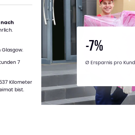
 nach
rlich.
-7
%
 Glasgow.
Stunden 7
Ø Ersparnis pro Kun
1.537 Kilometer
eimat bist.