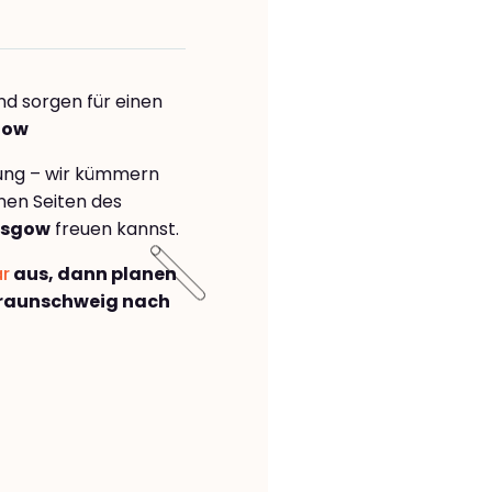
nd sorgen für einen
gow
rung – wir kümmern
önen Seiten des
asgow
freuen kannst.
ar
aus, dann planen
raunschweig nach