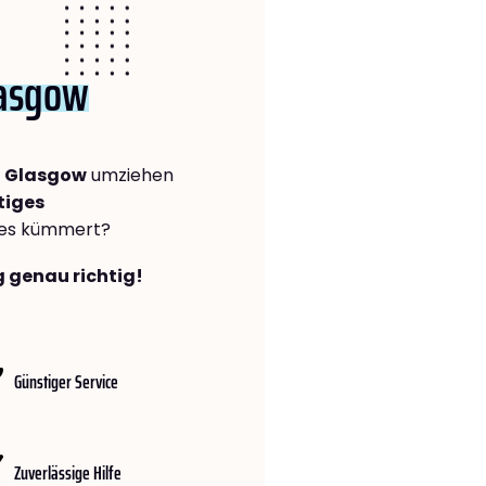
asgow
h Glasgow
umziehen
tiges
lles kümmert?
g genau richtig!
Günstiger Service
Zuverlässige Hilfe