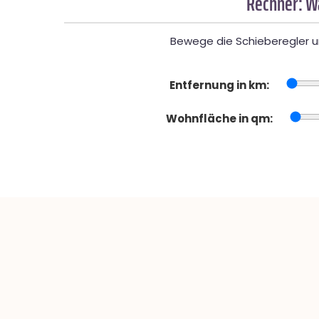
Rechner: W
Bewege die Schieberegler un
Entfernung in km:
Wohnfläche in qm: