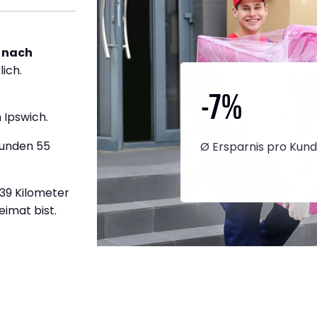
 nach
lich.
-7
%
 Ipswich.
tunden 55
Ø Ersparnis pro Kun
739 Kilometer
eimat bist.