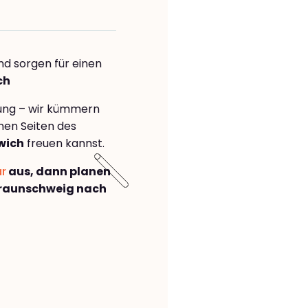
nd sorgen für einen
ch
rung – wir kümmern
önen Seiten des
wich
freuen kannst.
ar
aus, dann planen
raunschweig nach