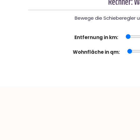
Rechner: W
Bewege die Schieberegler un
Entfernung in km:
Wohnfläche in qm: