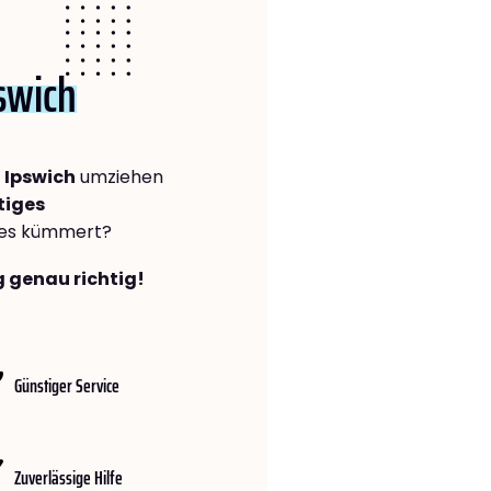
swich
 Ipswich
umziehen
tiges
lles kümmert?
g genau richtig!
Günstiger Service
Zuverlässige Hilfe