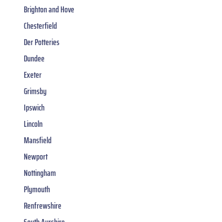
Brighton and Hove
Chesterfield
Der Potteries
Dundee
Exeter
Grimsby
Ipswich
Lincoln
Mansfield
Newport
Nottingham
Plymouth
Renfrewshire
South Ayrshire